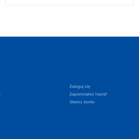
Zaloguj się
a
Zapomniałeś hasła?
Stwórz konto