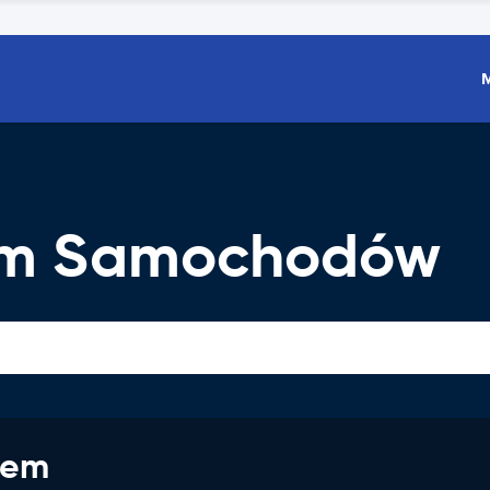
em Samochodów
jem