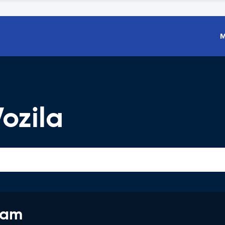
M
ozila
jam