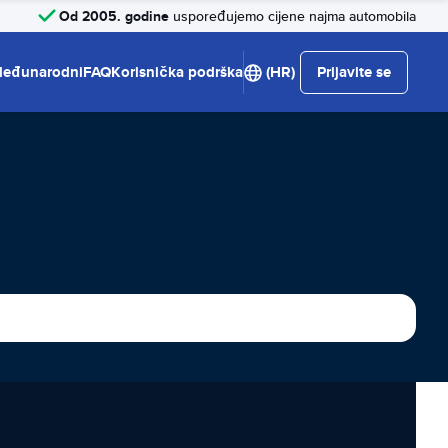
Od 2005. godine
uspoređujemo cijene najma automobila
eđunarodni
FAQ
Korisnička podrška
(HR)
Prijavite se