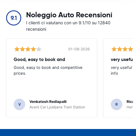
Noleggio Auto Recensioni
9.1
I clienti ci valutano con un 9.1/10 su 12840
recensioni
01-08-2026
Good, easy to book and
very useful 
Good, easy to book and competitive
very useful t
prices.
info
Venkatesh Redlapalli
Ricar
V
R
Avant Car Ljubljana Train Station
Hertz