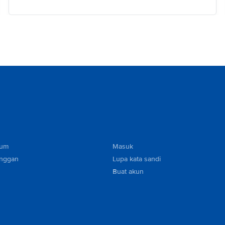
mum
Masuk
anggan
Lupa kata sandi
Buat akun