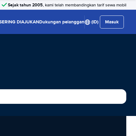
Sejak tahun 2005
, kami telah membandingkan tarif sewa mobil
SERING DIAJUKAN
Dukungan pelanggan
(ID)
Masuk