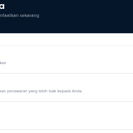
ia
anfaatkan sekarang
lkan
an penawaran yang lebih baik kepada Anda.