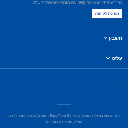
צריך עזרה? אנא צור קשר עם מומחי ההשכרה שלנו.
תמיכת לקוחות
חשבון
עלינו
אתר זה הוא בבעלות ומופעל על ידי EasyTerra BV ורשום בלשכת המסחר ליוורדן,
הולנד, מספר 01104443