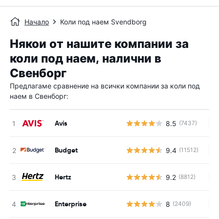
Начало
Коли под наем Svendborg
Някои от нашите компании за
коли под наем, налични в
Свенборг
Предлагаме сравнение на всички компании за коли под
наем в Свенборг:
Avis
8.5
(7437)
Н
Budget
9.4
(11512)
Н
Hertz
9.2
(8812)
Н
Enterprise
8
(2409)
Н