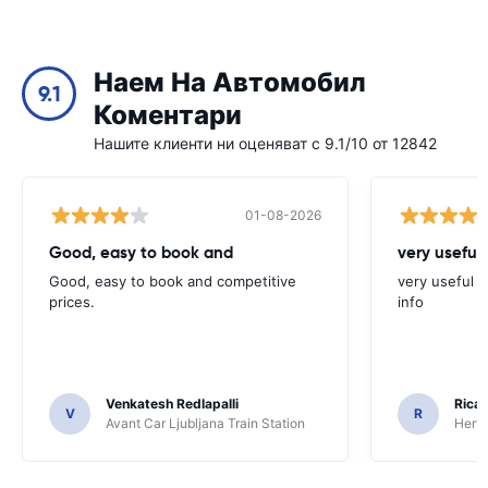
Наем На Автомобил
9.1
Коментари
Нашите клиенти ни оценяват с 9.1/10 от 12842
01-08-2026
Good, easy to book and
very useful 
Good, easy to book and competitive
very useful t
prices.
info
Venkatesh Redlapalli
Ricar
V
R
Avant Car Ljubljana Train Station
Hertz