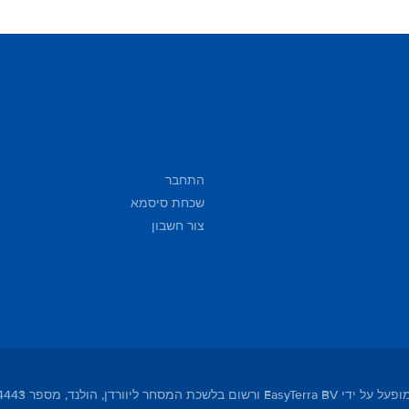
התחבר
שכחת סיסמא
צור חשבון
מסחר ליוורדן, הולנד, מספר 01104443