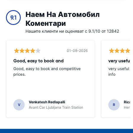
Наем На Автомобил
9.1
Коментари
Нашите клиенти ни оценяват с 9.1/10 от 12842
01-08-2026
Good, easy to book and
very useful 
Good, easy to book and competitive
very useful t
prices.
info
Venkatesh Redlapalli
Ricar
V
R
Avant Car Ljubljana Train Station
Hertz