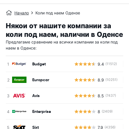
Начало
Коли под наем Одензе
Някои от нашите компании за
коли под наем, налични в Оденсе
Предлагаме сравнение на всички компании за коли под
наем в Оденсе:
Budget
9.4
(11512)
Н
Europcar
8.9
(10251)
Н
Avis
8.5
(7437)
Н
Enterprise
8
(2409)
Н
Sixt
7.9
(4356)
Н