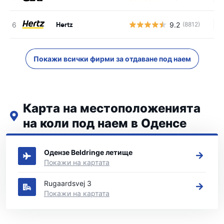
Hertz
9.2
(8812)
Н
Покажи всички фирми за отдаване под наем
Карта на местоположенията
на коли под наем в Оденсе
Вижте нашите основни места за коли под наем в Оденсе
Одензе Beldringe летище
Покажи на картата
Rugaardsvej 3
Покажи на картата