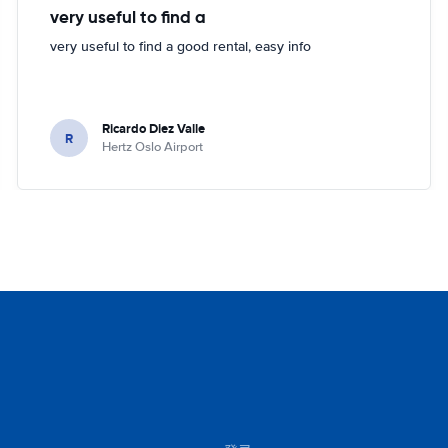
very useful to find a
very useful to find a good rental, easy info
Ricardo Diez Valle
R
Hertz Oslo Airport