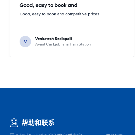
Good, easy to book and
Good, easy to book and competitive prices.
Venkatesh Redlapalli
V
Avant Car Ljubljana Train Station
帮助和联系