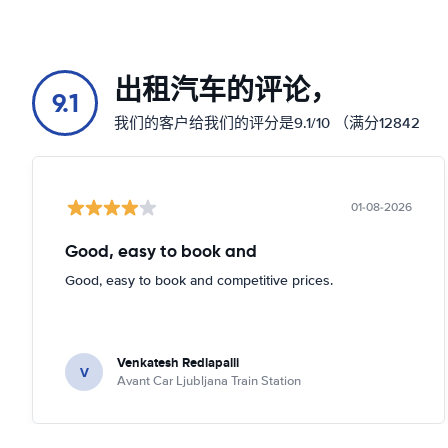
出租汽车的评论，
9.1
我们的客户给我们的评分是9.1/10 （满分12842
01-08-2026
Good, easy to book and
Good, easy to book and competitive prices.
Venkatesh Redlapalli
V
Avant Car Ljubljana Train Station