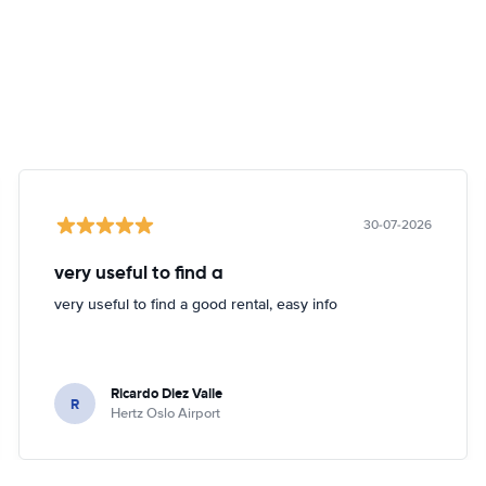
30-07-2026
very useful to find a
very useful to find a good rental, easy info
Ricardo Diez Valle
R
Hertz Oslo Airport