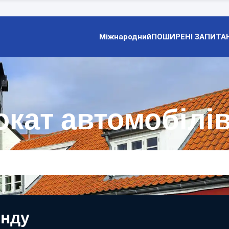
Міжнародний
ПОШИРЕНІ ЗАПИТА
окат автомобілі
енду