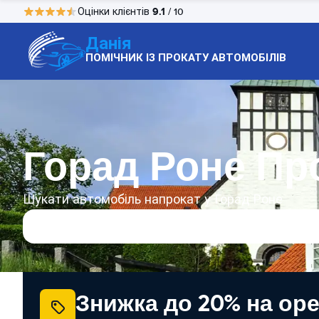
9.1
Оцінки клієнтів
/ 10
Данія
ПОМІЧНИК ІЗ ПРОКАТУ АВТОМОБІЛІВ
Горад Роне Пр
Шукати автомобіль напрокат у Горад Роне
Знижка до 20% на ор