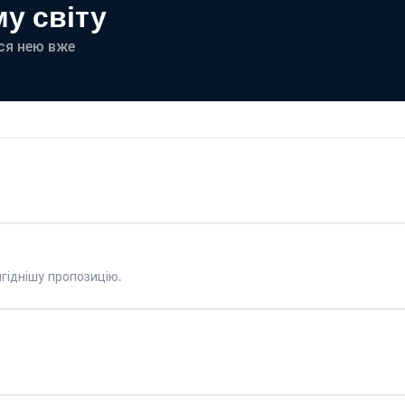
у світу
еся нею вже
гіднішу пропозицію.