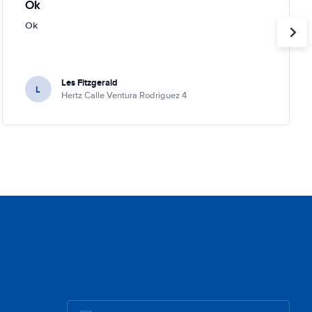
Ok
Ok
Les Fitzgerald
L
Hertz Calle Ventura Rodriguez 4