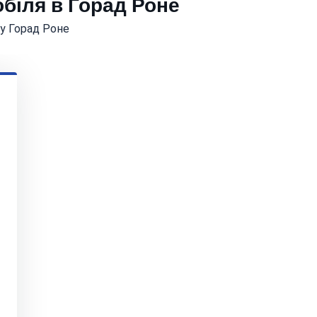
біля в Горад Роне
 у Горад Роне