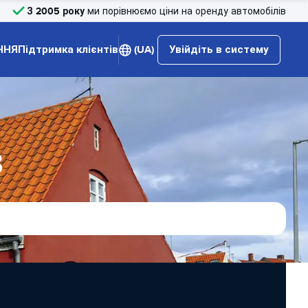
З 2005 року
ми порівнюємо ціни на оренду автомобілів
ННЯ
Підтримка клієнтів
(UA)
Увійдіть в систему
в