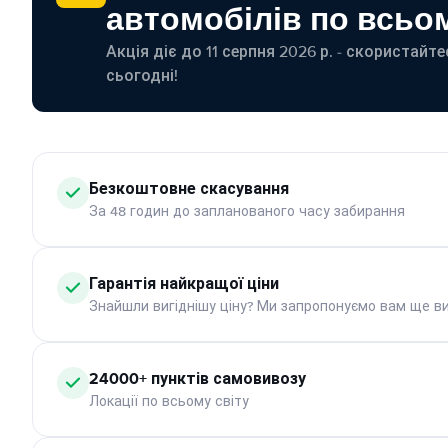
автомобілів по всьом
Акція діє до 11 серпня 2026 р. - скористайт
сьогодні!
Безкоштовне скасування
За 48 годин до запланованого часу забирання
Гарантія найкращої ціни
Знайшли вигіднішу ціну? Ми запропонуємо вам ще ви
24000+ пунктів самовивозу
Локації по всьому світу