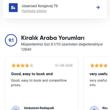
Usseroed Kongevej 79
Haritada göster
Kiralık Araba Yorumları
9.1
Müşterilerimiz bizi 9.1/10 üzerinden değerlendiriyor
12840
01-08-2026
Good, easy to book and
very useful 
Good, easy to book and competitive
very useful t
prices.
info
Venkatesh Redlapalli
Ricar