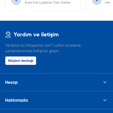
V
R
Avant Car Ljubljana Train Station
Hertz
Yardım ve iletişim
Yardıma mı ihtiyacınız var? Lütfen kiralama
uzmanlarımızla iletişime geçin.
Müşteri desteği
Hesap
Hakkımızda