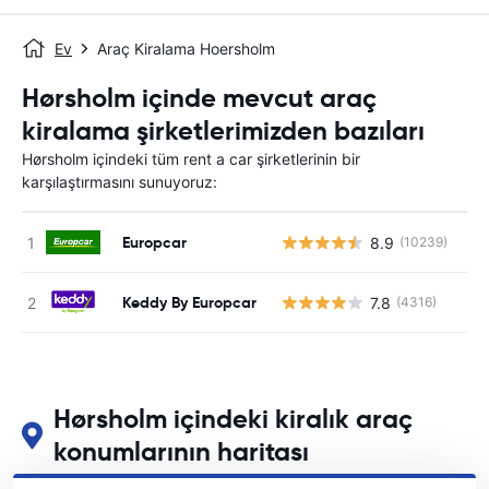
Ev
Araç Kiralama Hoersholm
Hørsholm içinde mevcut araç
kiralama şirketlerimizden bazıları
Hørsholm içindeki tüm rent a car şirketlerinin bir
karşılaştırmasını sunuyoruz:
Europcar
8.9
(10239)
Keddy By Europcar
7.8
(4316)
Hørsholm içindeki kiralık araç
konumlarının haritası
Hørsholm içindeki başlıca araç kiralama yerlerimizi görün