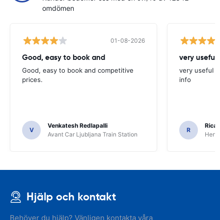
omdömen
01-08-2026
Good, easy to book and
very useful 
Good, easy to book and competitive
very useful t
prices.
info
Venkatesh Redlapalli
Ricar
V
R
Avant Car Ljubljana Train Station
Hertz
Hjälp och kontakt
Behöver du hjälp? Vänligen kontakta våra