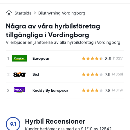
Startsida
Biluthyrning Vordingborg
Några av våra hyrbilsföretag
tillgängliga i Vordingborg
Vi erbjuder en jämförelse av alla hyrbilsföretag i Vordingborg:
Europcar
8.9
(10251)
Sixt
7.9
(4356)
Keddy By Europcar
7.8
(4319)
Hyrbil Recensioner
9.1
Kunder bedömer oss med en 9.1/10 av 12842