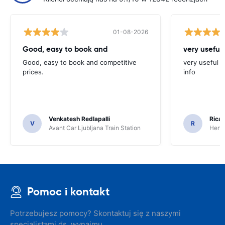
01-08-2026
Good, easy to book and
very useful 
Good, easy to book and competitive
very useful t
prices.
info
Venkatesh Redlapalli
Ricar
V
R
Avant Car Ljubljana Train Station
Hertz
Pomoc i kontakt
Potrzebujesz pomocy? Skontaktuj się z naszymi
specjalistami ds. wynajmu.