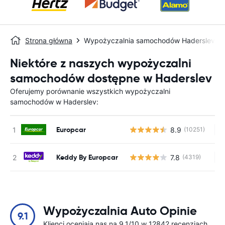
Strona główna
Wypożyczalnia samochodów Haderslev
Niektóre z naszych wypożyczalni
samochodów dostępne w Haderslev
Oferujemy porównanie wszystkich wypożyczalni
samochodów w Haderslev:
Europcar
8.9
(10251)
Br
Keddy By Europcar
7.8
(4319)
Br
Wypożyczalnia Auto Opinie
9.1
Klienci oceniają nas na 9.1/10 w 12842 recenzjach