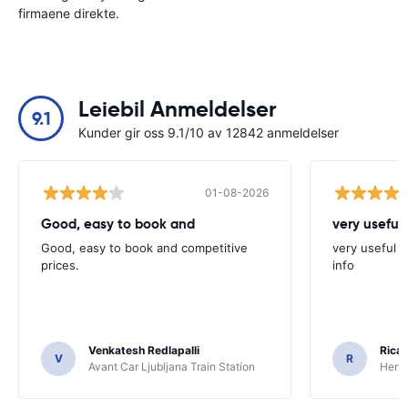
firmaene direkte.
Leiebil Anmeldelser
9.1
Kunder gir oss 9.1/10 av 12842 anmeldelser
01-08-2026
Good, easy to book and
very useful 
Good, easy to book and competitive
very useful t
prices.
info
Venkatesh Redlapalli
Ricar
V
R
Avant Car Ljubljana Train Station
Hertz