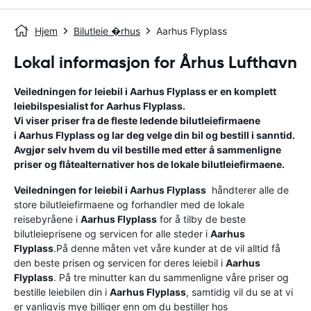
Hjem
Bilutleie �rhus
Aarhus Flyplass
Lokal informasjon for Århus Lufthavn
Veiledningen for leiebil i
Aarhus Flyplass
er en komplett
leiebilspesialist for
Aarhus Flyplass
.
Vi viser priser fra de fleste ledende bilutleiefirmaene
i
Aarhus Flyplass
og lar deg velge din bil og bestill i sanntid.
Avgjør selv hvem du vil bestille med etter å sammenligne
priser og flåtealternativer hos de lokale bilutleiefirmaene.
Veiledningen for leiebil i
Aarhus Flyplass
håndterer alle de
store bilutleiefirmaene og forhandler med de lokale
reisebyråene i
Aarhus Flyplass
for å tilby de beste
bilutleieprisene og servicen for alle steder i
Aarhus
Flyplass
.På denne måten vet våre kunder at de vil alltid få
den beste prisen og servicen for deres leiebil i
Aarhus
Flyplass
. På tre minutter kan du sammenligne våre priser og
bestille leiebilen din i
Aarhus Flyplass
, samtidig vil du se at vi
er vanligvis mye billiger enn om du bestiller hos