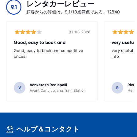
レンタカーレビュー
9.1
顧客からの評価は、9.1/10点満点である。12840
01-08-2026
Good, easy to book and
very useful 
Good, easy to book and competitive
very useful t
prices.
info
Venkatesh Redlapalli
Ricar
V
R
Avant Car Ljubljana Train Station
Hertz
ヘルプ＆コンタクト