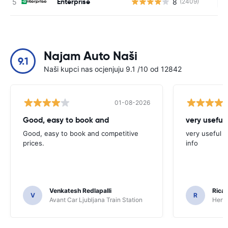
Enterprise
8
(2409)
Ne
Najam Auto Naši
9.1
Naši kupci nas ocjenjuju 9.1 /10 od 12842
01-08-2026
Good, easy to book and
very useful 
Good, easy to book and competitive
very useful t
prices.
info
Venkatesh Redlapalli
Ricar
V
R
Avant Car Ljubljana Train Station
Hertz