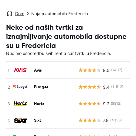
Dom
Najam automobila Fredericia
Neke od naših tvrtki za
iznajmljivanje automobila dostupne
su u Fredericia
Nudimo usporedbu svih rent a car tvrtki u Fredericia:
Avis
8.5
(7437)
Ne
Budget
9.4
(11512)
Ne
Hertz
9.2
(8812)
Ne
Sixt
7.9
(4356)
Ne