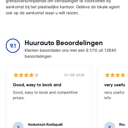
grensoverschrijdende om verrassingen te voorkomen bij
aankomst bij het plaatselijke kantoor. Gelieve de lokale agent
ook op de aankomst waar u wilt reizen.
Huurauto Beoordelingen
9.1
Klanten beoordelen ons met een 9.1/10 uit 12840
beoordelingen
01-08-2026
Good, easy to book and
very useful 
Good, easy to book and competitive
very useful t
prices.
info
Venkatesh Redlapalli
Ricar
V
R