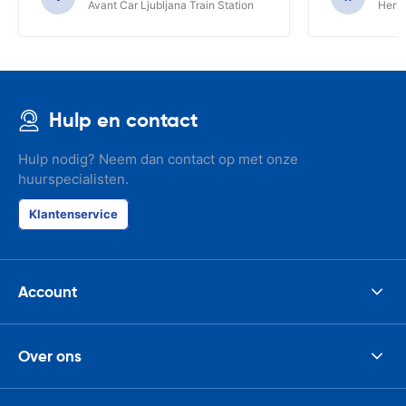
Avant Car Ljubljana Train Station
Hertz
Hulp en contact
Hulp nodig? Neem dan contact op met onze
huurspecialisten.
Klantenservice
Account
Over ons