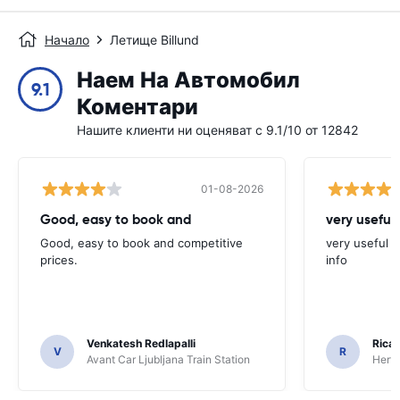
Начало
Летище Billund
Наем На Автомобил
9.1
Коментари
Нашите клиенти ни оценяват с 9.1/10 от 12842
01-08-2026
Good, easy to book and
very useful 
Good, easy to book and competitive
very useful t
prices.
info
Venkatesh Redlapalli
Ricar
V
R
Avant Car Ljubljana Train Station
Hertz